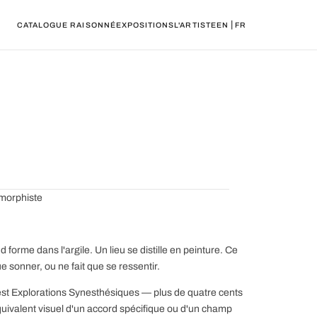
|
CATALOGUE RAISONNÉ
EXPOSITIONS
L'ARTISTE
EN
FR
amorphiste
forme dans l'argile. Un lieu se distille en peinture. Ce
 sonner, ou ne fait que se ressentir.
 est Explorations Synesthésiques — plus de quatre cents
quivalent visuel d'un accord spécifique ou d'un champ