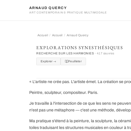
ARNAUD QUERCY
ART CONTEMPORAIN & PRATIQUE MULTIMODALE
Accueil
Accueil
Arnaud Quercy
Arnaud Quercy
EXPLORATIONS SYNESTHÉSIQUES
RECHERCHE SUR LES HARMONIES ·
417 œuvres
Explorer →
Feuilleter
« L'artiste ne crée pas. L'artiste émet. La création se 
Peintre, sculpteur, compositeur. Paris.
Je travaille à l'intersection de ce que les sens ne peuve
n'est pas une métaphore — c'est une méthode, développée
Ma pratique s'étend à la peinture, la sculpture, la cér
toiles traduisant les structures musicales en couleur à