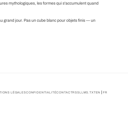
igures mythologiques, les formes qui s'accumulent quand
au grand jour. Pas un cube blanc pour objets finis — un
|
TIONS LÉGALES
CONFIDENTIALITÉ
CONTACT
RSS
LLMS.TXT
EN
FR