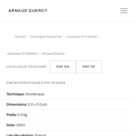
ARNAUD QUERCY
Accueil
Catalogue Raisonné
Joyeuses St Valentin
Joyeuses St Valentin
Joyeuses St Valentin — Arnaud Quercy
CATALOGUE RAISONNÉ :
PDF EN
PDF FR
CARACTÉRISTIQUES PHYSIQUES
Technique:
Numérique
Dimensions:
0.0 × 0.0 cm
Poids:
0.0 kg
Date:
2020
Lieu de création:
France