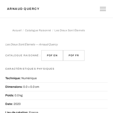
ARNAUD QUERCY
Accueil
Catalogue Raisonné
Les Dieux Sont Éternels
Les Dieux Sont Éternels
Les Dieux Sont Éternels — Arnaud Quercy
CATALOGUE RAISONNÉ :
PDF EN
PDF FR
CARACTÉRISTIQUES PHYSIQUES
Technique:
Numérique
Dimensions:
0.0 × 0.0 cm
Poids:
0.0 kg
Date:
2020
Lieu de création:
France