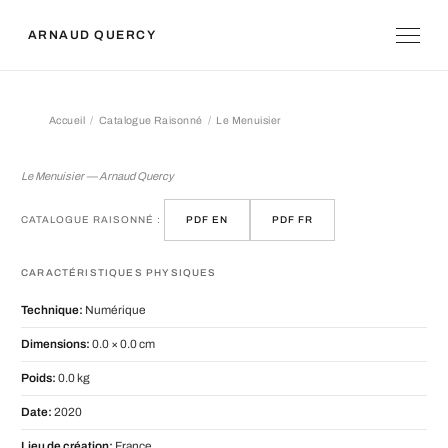
ARNAUD QUERCY
Accueil
Catalogue Raisonné
Le Menuisier
Le Menuisier
Le Menuisier — Arnaud Quercy
CATALOGUE RAISONNÉ :
PDF EN
PDF FR
CARACTÉRISTIQUES PHYSIQUES
Technique:
Numérique
Dimensions:
0.0 × 0.0 cm
Poids:
0.0 kg
Date:
2020
Lieu de création:
France