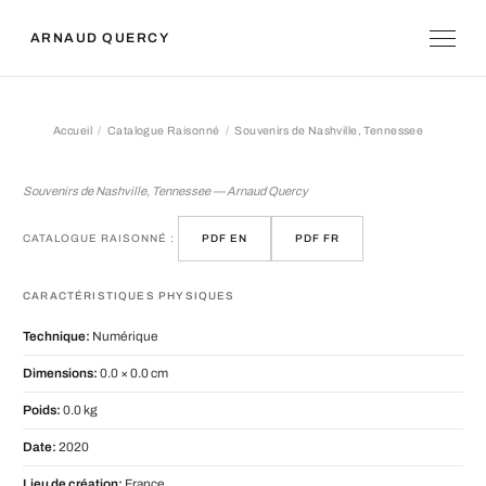
ARNAUD QUERCY
Accueil
Catalogue Raisonné
Souvenirs de Nashville, Tennessee
Souvenirs de Nashville, Tennessee
Souvenirs de Nashville, Tennessee — Arnaud Quercy
CATALOGUE RAISONNÉ :
PDF EN
PDF FR
CARACTÉRISTIQUES PHYSIQUES
Technique:
Numérique
Dimensions:
0.0 × 0.0 cm
Poids:
0.0 kg
Date:
2020
Lieu de création:
France