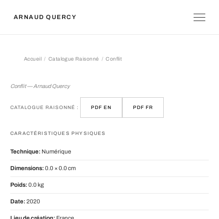
ARNAUD QUERCY
Accueil
Catalogue Raisonné
Conflit
Conflit
Conflit — Arnaud Quercy
CATALOGUE RAISONNÉ :
PDF EN
PDF FR
CARACTÉRISTIQUES PHYSIQUES
Technique:
Numérique
Dimensions:
0.0 × 0.0 cm
Poids:
0.0 kg
Date:
2020
Lieu de création:
France