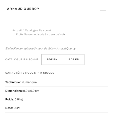
ARNAUD QUERCY
Accueil
Catalogue Raisonné
Etoile filance - episode 3 - Jeux de Voix
Etoile filance - episode 3 - Jeux de Vo
Etoile filance - episode 3 - Jeux de Voix — Arnaud Quercy
CATALOGUE RAISONNÉ :
PDF EN
PDF FR
CARACTÉRISTIQUES PHYSIQUES
Technique:
Numérique
Dimensions:
0.0 × 0.0 cm
Poids:
0.0 kg
Date:
2021