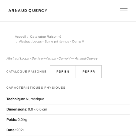
ARNAUD QUERCY
Accueil
Catalogue Raisonné
Abstract Loops - Sur le printemps - Comp V
Abstract Loops - Sur le printemps - 
Abstract Loops - Sur le printemps - Comp V — Arnaud Quercy
CATALOGUE RAISONNÉ :
PDF EN
PDF FR
CARACTÉRISTIQUES PHYSIQUES
Technique:
Numérique
Dimensions:
0.0 × 0.0 cm
Poids:
0.0 kg
Date:
2021