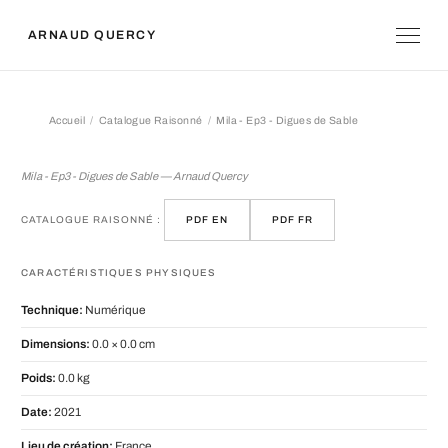
ARNAUD QUERCY
Accueil
Catalogue Raisonné
Mila - Ep3 - Digues de Sable
Mila - Ep3 - Digues de Sable
Mila - Ep3 - Digues de Sable — Arnaud Quercy
CATALOGUE RAISONNÉ :
PDF EN
PDF FR
CARACTÉRISTIQUES PHYSIQUES
Technique:
Numérique
Dimensions:
0.0 × 0.0 cm
Poids:
0.0 kg
Date:
2021
Lieu de création:
France