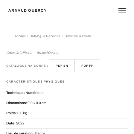
ARNAUD QUERCY
Accueil
Catalogue Raisonné
Cœur de la liberté
Cœur de la liberté
Cœur de la liberté — Arnaud Quercy
CATALOGUE RAISONNÉ :
PDF EN
PDF FR
CARACTÉRISTIQUES PHYSIQUES
Technique:
Numérique
Dimensions:
0.0 × 0.0 cm
Poids:
0.0 kg
Date:
2022
Lieu de création:
France