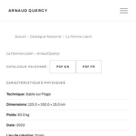
ARNAUD QUERCY
Accueil
Catalogue Raisonné
La Femme Lisant
La Femme Lisant
La Femme Lisant — Arnaud Quercy
CATALOGUE RAISONNÉ :
PDF EN
PDF FR
CARACTÉRISTIQUES PHYSIQUES
Technique:
Sable sur Plage
Dimensions:
120.0 × 150.0 × 15.0 cm
Poids:
93.0 kg
Date:
2022
Lieu de création:
Spain