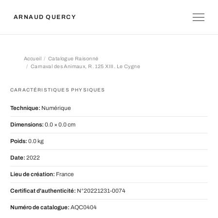
ARNAUD QUERCY
Accueil
Catalogue Raisonné
Carnaval des Animaux, R. 125 XIII. Le Cygne
Carnaval des Animaux, R. 125 XIII. 
CARACTÉRISTIQUES PHYSIQUES
Technique:
Numérique
Dimensions:
0.0 × 0.0 cm
Poids:
0.0 kg
Date:
2022
Lieu de création:
France
Certificat d'authenticité:
N°20221231-0074
Numéro de catalogue:
AQC0404