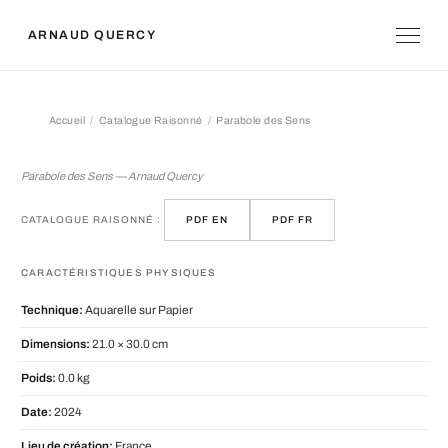
ARNAUD QUERCY
Accueil
Catalogue Raisonné
Parabole des Sens
Parabole des Sens
Parabole des Sens — Arnaud Quercy
CATALOGUE RAISONNÉ :
PDF EN
PDF FR
CARACTÉRISTIQUES PHYSIQUES
Technique:
Aquarelle sur Papier
Dimensions:
21.0 × 30.0 cm
Poids:
0.0 kg
Date:
2024
Lieu de création:
France