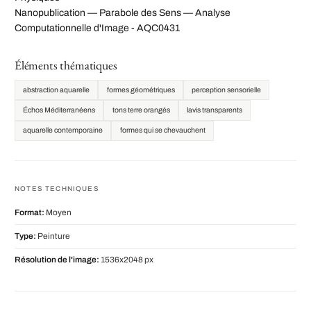
Nanopublication — Parabole des Sens — Analyse
Computationnelle d'Image - AQC0431
Éléments thématiques
abstraction aquarelle
formes géométriques
perception sensorielle
Échos Méditerranéens
tons terre orangés
lavis transparents
aquarelle contemporaine
formes qui se chevauchent
NOTES TECHNIQUES
Format:
Moyen
Type:
Peinture
Résolution de l'image:
1536x2048 px