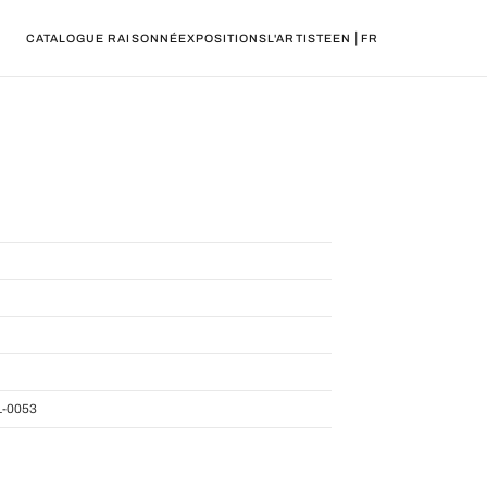
|
CATALOGUE RAISONNÉ
EXPOSITIONS
L'ARTISTE
EN
FR
-0053