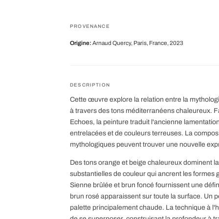
PROVENANCE
Origine:
Arnaud Quercy, Paris, France, 2023
DESCRIPTION
Cette œuvre explore la relation entre la mytholog
à travers des tons méditerranéens chaleureux. Fa
Echoes, la peinture traduit l'ancienne lamentati
entrelacées et de couleurs terreuses. La composit
mythologiques peuvent trouver une nouvelle expr
Des tons orange et beige chaleureux dominent la
substantielles de couleur qui ancrent les formes
Sienne brûlée et brun foncé fournissent une défini
brun rosé apparaissent sur toute la surface. Un p
palette principalement chaude. La technique à l'
de se superposer, construisant la profondeur à t