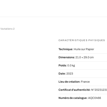
 Variations 2
ations 2
CARACTÉRISTIQUES PHYSIQUES
Technique:
Huile sur Papier
Dimensions:
21.0 × 29.0 cm
Poids:
0.0 kg
Date:
2023
Lieu de création:
France
Certificat d'authenticité:
N°20231231
Numéro de catalogue:
AQC0466