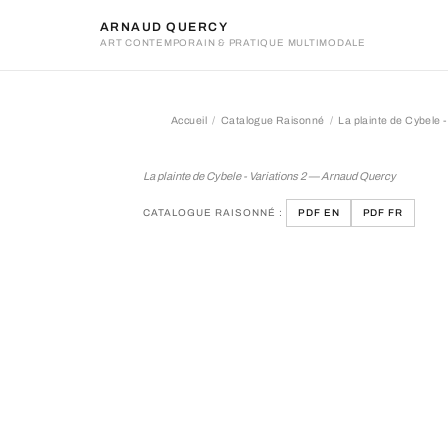
ARNAUD QUERCY
ART CONTEMPORAIN & PRATIQUE MULTIMODALE
Accueil
Catalogue Raisonné
La plainte de Cybele -
La plainte de Cybele - Vari
La plainte de Cybele - Variations 2 — Arnaud Quercy
CATALOGUE RAISONNÉ :
PDF EN
PDF FR