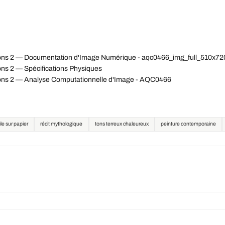
ations 2 — Documentation d'Image Numérique - aqc0466_img_full_510x7
ons 2 — Spécifications Physiques
tions 2 — Analyse Computationnelle d'Image - AQC0466
le sur papier
récit mythologique
tons terreux chaleureux
peinture contemporaine