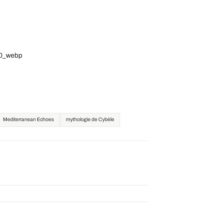
20_webp
Mediterranean Echoes
mythologie de Cybèle