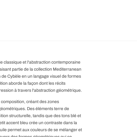
ie classique et l'abstraction contemporaine
isant partie de la collection Mediterranean
on de Cybèle en un langage visuel de formes
ion aborde la façon dont les récits
ession à travers l'abstraction géométrique.
 composition, créant des zones
 géométriques. Des éléments terre de
tion structurelle, tandis que des tons blé et
etit accent bleu crée un contraste dans la
huile permet aux couleurs de se mélanger et
ravers des formes géométriques qui se