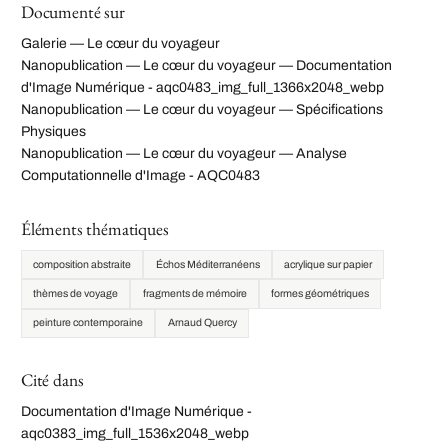
Documenté sur
Galerie — Le cœur du voyageur
Nanopublication — Le cœur du voyageur — Documentation
d'Image Numérique - aqc0483_img_full_1366x2048_webp
Nanopublication — Le cœur du voyageur — Spécifications
Physiques
Nanopublication — Le cœur du voyageur — Analyse
Computationnelle d'Image - AQC0483
Éléments thématiques
composition abstraite
Échos Méditerranéens
acrylique sur papier
thèmes de voyage
fragments de mémoire
formes géométriques
peinture contemporaine
Arnaud Quercy
Cité dans
Documentation d'Image Numérique -
aqc0383_img_full_1536x2048_webp