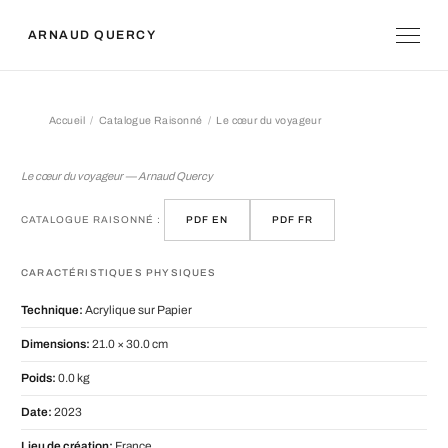
ARNAUD QUERCY
Accueil
Catalogue Raisonné
Le cœur du voyageur
Le cœur du voyageur
Le cœur du voyageur — Arnaud Quercy
CATALOGUE RAISONNÉ :
PDF EN
PDF FR
CARACTÉRISTIQUES PHYSIQUES
Technique:
Acrylique sur Papier
Dimensions:
21.0 × 30.0 cm
Poids:
0.0 kg
Date:
2023
Lieu de création:
France