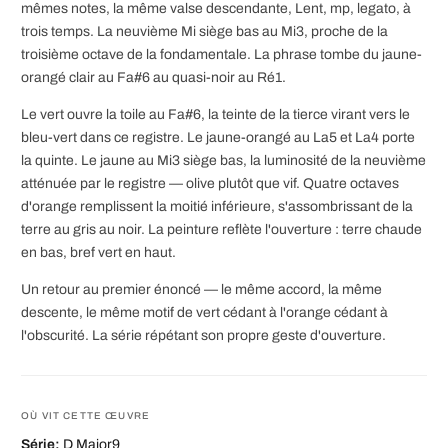
mêmes notes, la même valse descendante, Lent, mp, legato, à
trois temps. La neuvième Mi siège bas au Mi3, proche de la
troisième octave de la fondamentale. La phrase tombe du jaune-
orangé clair au Fa#6 au quasi-noir au Ré1.
Le vert ouvre la toile au Fa#6, la teinte de la tierce virant vers le
bleu-vert dans ce registre. Le jaune-orangé au La5 et La4 porte
la quinte. Le jaune au Mi3 siège bas, la luminosité de la neuvième
atténuée par le registre — olive plutôt que vif. Quatre octaves
d'orange remplissent la moitié inférieure, s'assombrissant de la
terre au gris au noir. La peinture reflète l'ouverture : terre chaude
en bas, bref vert en haut.
Un retour au premier énoncé — le même accord, la même
descente, le même motif de vert cédant à l'orange cédant à
l'obscurité. La série répétant son propre geste d'ouverture.
OÙ VIT CETTE ŒUVRE
Série:
D Major9