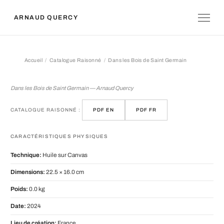
ARNAUD QUERCY
Accueil
Catalogue Raisonné
Dans les Bois de Saint Germain
Dans les Bois de Saint Germain
Dans les Bois de Saint Germain — Arnaud Quercy
CATALOGUE RAISONNÉ :
PDF EN
PDF FR
CARACTÉRISTIQUES PHYSIQUES
Technique:
Huile sur Canvas
Dimensions:
22.5 × 16.0 cm
Poids:
0.0 kg
Date:
2024
Lieu de création:
France