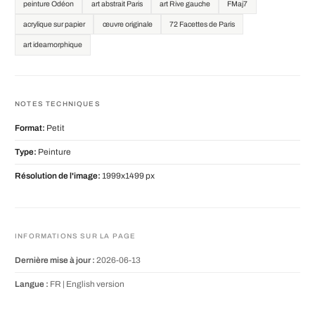
peinture Odéon
art abstrait Paris
art Rive gauche
FMaj7
acrylique sur papier
œuvre originale
72 Facettes de Paris
art ideamorphique
NOTES TECHNIQUES
Format:
Petit
Type:
Peinture
Résolution de l'image:
1999x1499 px
INFORMATIONS SUR LA PAGE
Dernière mise à jour :
2026-06-13
Langue :
FR |
English version