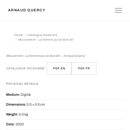
ARNAUD QUERCY
Home
Catalogue Raisonné
Mouvement - La femme qui se lève tôt
Mouvement - La femme qui se lève tô
Mouvement - La femme qui se lève tôt — Arnaud Quercy
CATALOGUE RAISONNÉ:
PDF EN
PDF FR
PHYSICAL DETAILS
Medium:
Digital
Dimensions:
0.0 × 0.0 cm
Weight:
0.0 kg
Date:
2020