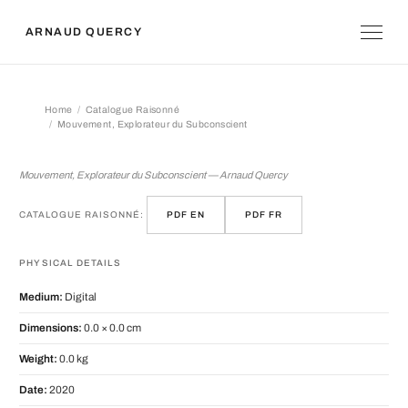
ARNAUD QUERCY
Home
Catalogue Raisonné
Mouvement, Explorateur du Subconscient
Mouvement, Explorateur du Subcons
Mouvement, Explorateur du Subconscient — Arnaud Quercy
CATALOGUE RAISONNÉ:
PDF EN
PDF FR
PHYSICAL DETAILS
Medium:
Digital
Dimensions:
0.0 × 0.0 cm
Weight:
0.0 kg
Date:
2020