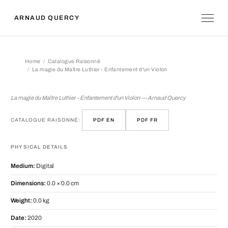
ARNAUD QUERCY
Home
Catalogue Raisonné
La magie du Maître Luthier - Enfantement d'un Violon
La magie du Maître Luthier - Enfante
La magie du Maître Luthier - Enfantement d'un Violon — Arnaud Quercy
CATALOGUE RAISONNÉ:
PDF EN
PDF FR
PHYSICAL DETAILS
Medium:
Digital
Dimensions:
0.0 × 0.0 cm
Weight:
0.0 kg
Date:
2020