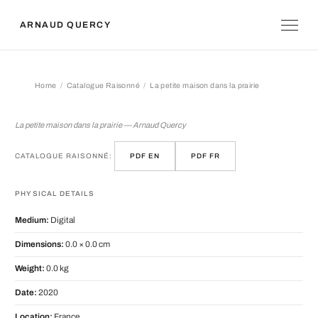
ARNAUD QUERCY
Home
Catalogue Raisonné
La petite maison dans la prairie
La petite maison dans la prairie
La petite maison dans la prairie — Arnaud Quercy
CATALOGUE RAISONNÉ:
PDF EN
PDF FR
PHYSICAL DETAILS
Medium:
Digital
Dimensions:
0.0 × 0.0 cm
Weight:
0.0 kg
Date:
2020
Location:
France