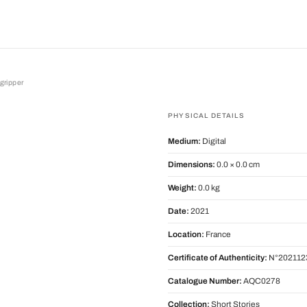
agripper
pper
PHYSICAL DETAILS
Medium:
Digital
Dimensions:
0.0 × 0.0 cm
Weight:
0.0 kg
Date:
2021
Location:
France
Certificate of Authenticity:
N°202112
Catalogue Number:
AQC0278
Collection:
Short Stories