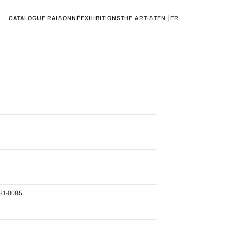
|
CATALOGUE RAISONNÉ
EXHIBITIONS
THE ARTIST
EN
FR
31-0085