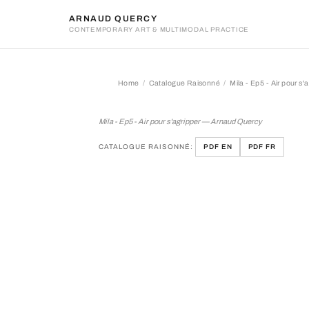
ARNAUD QUERCY
CONTEMPORARY ART & MULTIMODAL PRACTICE
Home
Catalogue Raisonné
Mila - Ep5 - Air pour s'
Mila - Ep5 - Air pour s'agri
Mila - Ep5 - Air pour s'agripper — Arnaud Quercy
CATALOGUE RAISONNÉ:
PDF EN
PDF FR