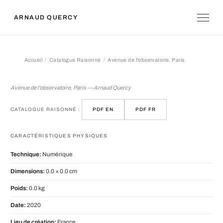
ARNAUD QUERCY
Accueil
Catalogue Raisonné
Avenue de l'observatoire, Paris
Avenue de l'observatoire, Paris
Avenue de l'observatoire, Paris — Arnaud Quercy
CATALOGUE RAISONNÉ :
PDF EN
PDF FR
CARACTÉRISTIQUES PHYSIQUES
Technique:
Numérique
Dimensions:
0.0 × 0.0 cm
Poids:
0.0 kg
Date:
2020
Lieu de création:
France