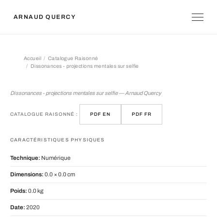
ARNAUD QUERCY
Accueil
Catalogue Raisonné
Dissonances - projections mentales sur selfie
Dissonances - projections mentales s
Dissonances - projections mentales sur selfie — Arnaud Quercy
CATALOGUE RAISONNÉ :
PDF EN
PDF FR
CARACTÉRISTIQUES PHYSIQUES
Technique:
Numérique
Dimensions:
0.0 × 0.0 cm
Poids:
0.0 kg
Date:
2020