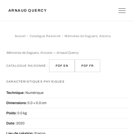
ARNAUD QUERCY
Accueil
Catalogue Raisonné
Mémoires de Saguaro, Arizona
Mémoires de Saguaro, Arizona
Mémoires de Saguaro, Arizona — Arnaud Quercy
CATALOGUE RAISONNÉ :
PDF EN
PDF FR
CARACTÉRISTIQUES PHYSIQUES
Technique:
Numérique
Dimensions:
0.0 × 0.0 cm
Poids:
0.0 kg
Date:
2020
Lieu de création:
France