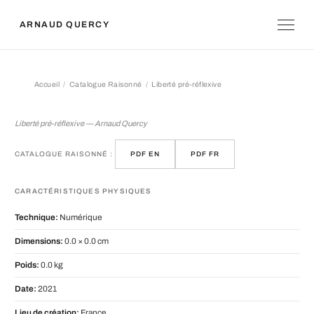
ARNAUD QUERCY
Accueil
Catalogue Raisonné
Liberté pré-réflexive
Liberté pré-réflexive
Liberté pré-réflexive — Arnaud Quercy
CATALOGUE RAISONNÉ :
PDF EN
PDF FR
CARACTÉRISTIQUES PHYSIQUES
Technique:
Numérique
Dimensions:
0.0 × 0.0 cm
Poids:
0.0 kg
Date:
2021
Lieu de création:
France