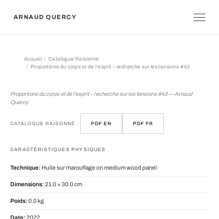
ARNAUD QUERCY
Accueil
Catalogue Raisonné
Proportions du corps et de l'esprit – recherche sur les tensions #43
Proportions du corps et de l'esprit –
Proportions du corps et de l'esprit – recherche sur les tensions #43 — Arnaud
Quercy
CATALOGUE RAISONNÉ :
PDF EN
PDF FR
CARACTÉRISTIQUES PHYSIQUES
Technique:
Huile sur marouflage on medium wood panel
Dimensions:
21.0 × 30.0 cm
Poids:
0.0 kg
Date:
2022