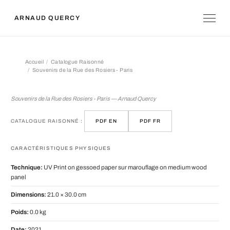
ARNAUD QUERCY
Accueil
Catalogue Raisonné
Souvenirs de la Rue des Rosiers - Paris
Souvenirs de la Rue des Rosiers - Par
Souvenirs de la Rue des Rosiers - Paris — Arnaud Quercy
CATALOGUE RAISONNÉ :
PDF EN
PDF FR
CARACTÉRISTIQUES PHYSIQUES
Technique:
UV Print on gessoed paper sur marouflage on medium wood
panel
Dimensions:
21.0 × 30.0 cm
Poids:
0.0 kg
Date:
2021