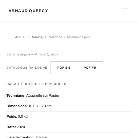
ARNAUD QUERCY
Accueil
Catalogue Raisonné
Terrains de jeux
Terrains de jeux
Terrains de jeux — Arnaud Quercy
CATALOGUE RAISONNÉ :
PDF EN
PDF FR
CARACTÉRISTIQUES PHYSIQUES
Technique:
Aquarelle sur Papier
Dimensions:
10.0 × 15.0 cm
Poids:
0.0 kg
Date:
2024
Lieu de création:
France