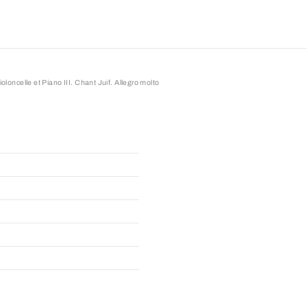
oloncelle et Piano III. Chant Juif. Allegro molto
elle et Piano III. Chant Juif. Allegro mo