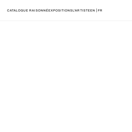
|
CATALOGUE RAISONNÉ
EXPOSITIONS
L'ARTISTE
EN
FR
lto