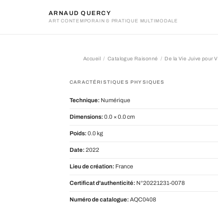
ARNAUD QUERCY
ART CONTEMPORAIN & PRATIQUE MULTIMODALE
Accueil
Catalogue Raisonné
De la Vie Juive pour Vi
De la Vie Juive pour Violonc
CARACTÉRISTIQUES PHYSIQUES
Technique:
Numérique
Dimensions:
0.0 × 0.0 cm
Poids:
0.0 kg
Date:
2022
Lieu de création:
France
Certificat d'authenticité:
N°20221231-0078
Numéro de catalogue:
AQC0408