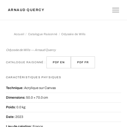
ARNAUD QUERCY
Accueil
Catalogue Raisonné
Odyssée de Wills
Odyssée de Wills
Odyssée de Wills — Arnaud Quercy
CATALOGUE RAISONNÉ :
PDF EN
PDF FR
CARACTÉRISTIQUES PHYSIQUES
Technique:
Acrylique sur Canvas
Dimensions:
50.0 × 70.0 cm
Poids:
0.0 kg
Date:
2023
Lieu de création:
France