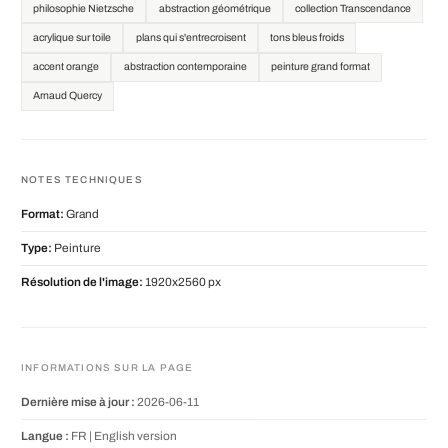
philosophie Nietzsche
abstraction géométrique
collection Transcendance
acrylique sur toile
plans qui s'entrecroisent
tons bleus froids
accent orange
abstraction contemporaine
peinture grand format
Arnaud Quercy
NOTES TECHNIQUES
Format:
Grand
Type:
Peinture
Résolution de l'image:
1920x2560 px
INFORMATIONS SUR LA PAGE
Dernière mise à jour :
2026-06-11
Langue :
FR |
English version