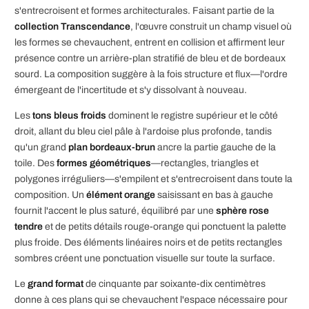
s'entrecroisent et formes architecturales. Faisant partie de la
collection Transcendance
, l'œuvre construit un champ visuel où
les formes se chevauchent, entrent en collision et affirment leur
présence contre un arrière-plan stratifié de bleu et de bordeaux
sourd. La composition suggère à la fois structure et flux—l'ordre
émergeant de l'incertitude et s'y dissolvant à nouveau.
Les
tons bleus froids
dominent le registre supérieur et le côté
droit, allant du bleu ciel pâle à l'ardoise plus profonde, tandis
qu'un grand
plan bordeaux-brun
ancre la partie gauche de la
toile. Des
formes géométriques
—rectangles, triangles et
polygones irréguliers—s'empilent et s'entrecroisent dans toute la
composition. Un
élément orange
saisissant en bas à gauche
fournit l'accent le plus saturé, équilibré par une
sphère rose
tendre
et de petits détails rouge-orange qui ponctuent la palette
plus froide. Des éléments linéaires noirs et de petits rectangles
sombres créent une ponctuation visuelle sur toute la surface.
Le
grand format
de cinquante par soixante-dix centimètres
donne à ces plans qui se chevauchent l'espace nécessaire pour