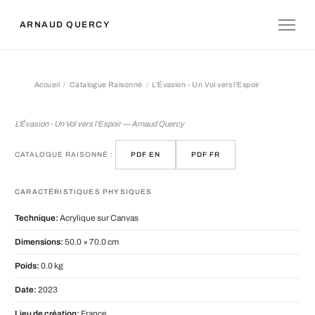
ARNAUD QUERCY
Accueil
Catalogue Raisonné
L'Évasion - Un Vol vers l'Espoir
L'Évasion - Un Vol vers l'Espoir
L'Évasion - Un Vol vers l'Espoir — Arnaud Quercy
CATALOGUE RAISONNÉ :
PDF EN
PDF FR
CARACTÉRISTIQUES PHYSIQUES
Technique:
Acrylique sur Canvas
Dimensions:
50.0 × 70.0 cm
Poids:
0.0 kg
Date:
2023
Lieu de création:
France