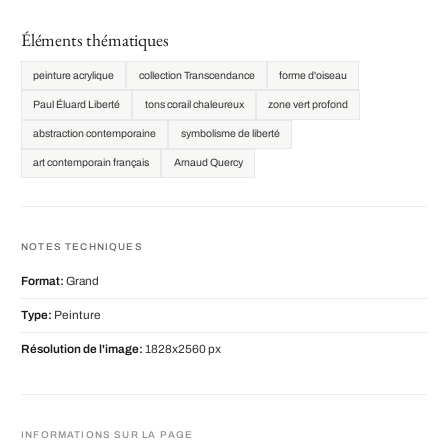
Éléments thématiques
peinture acrylique
collection Transcendance
forme d'oiseau
Paul Éluard Liberté
tons corail chaleureux
zone vert profond
abstraction contemporaine
symbolisme de liberté
art contemporain français
Arnaud Quercy
NOTES TECHNIQUES
Format:
Grand
Type:
Peinture
Résolution de l'image:
1828x2560 px
INFORMATIONS SUR LA PAGE