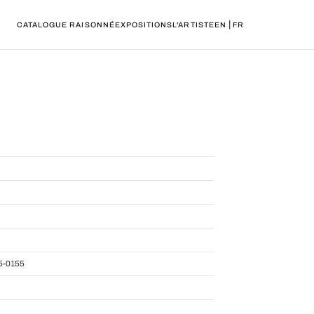
|
CATALOGUE RAISONNÉ
EXPOSITIONS
L'ARTISTE
EN
FR
5-0155