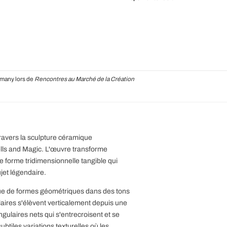
rmany lors de
Rencontres au Marché de la Création
ravers la sculpture céramique
pells and Magic. L'œuvre transforme
e forme tridimensionnelle tangible qui
ujet légendaire.
ue de formes géométriques dans des tons
ires s'élèvent verticalement depuis une
gulaires nets qui s'entrecroisent et se
btiles variations texturelles où les