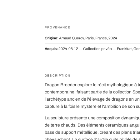
PROVENANCE
Origine:
Arnaud Quercy, Paris, France, 2024
Acquis:
2024-08-12 — Collection privée — Frankfurt, Ge
DESCRIPTION
Dragon Breeder explore le récit mythologique à t
contemporaine, faisant partie de la collection S
l'archétype ancien de l'élevage de dragons en un
capture à la fois le mystère et l'ambition de son s
La sculpture présente une composition dynamiq
de terre chauds. Des éléments céramiques angula
base de support métallique, créant des plans trian
chevauchent. La surface d'argile cuite révèle de su