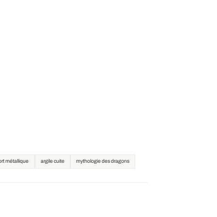
rt métallique
argile cuite
mythologie des dragons