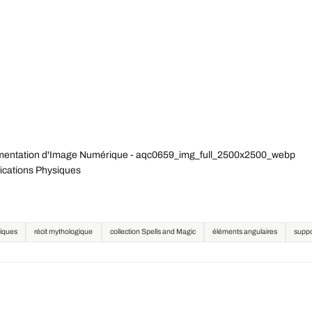
mentation d'Image Numérique - aqc0659_img_full_2500x2500_webp
ications Physiques
iques
récit mythologique
collection Spells and Magic
éléments angulaires
suppo