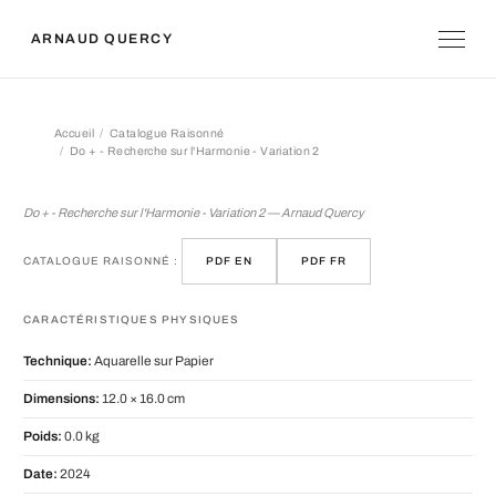
ARNAUD QUERCY
Accueil
Catalogue Raisonné
Do + - Recherche sur l'Harmonie - Variation 2
Do + - Recherche sur l'Harmonie - Var
Do + - Recherche sur l'Harmonie - Variation 2 — Arnaud Quercy
CATALOGUE RAISONNÉ :
PDF EN
PDF FR
CARACTÉRISTIQUES PHYSIQUES
Technique:
Aquarelle sur Papier
Dimensions:
12.0 × 16.0 cm
Poids:
0.0 kg
Date:
2024