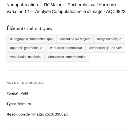
Nanopublication — Ré Majeur - Recherche sur l'Harmonie -
Variation 12 — Analyse Computationnelle d'Image - AQC0822
Éléments thématiques
cartographie chromesthétique
accord de Ré Majeur
art synesthétique
aquarelle géométrique
traduction harmonique
composition jaune-vert
visualisation musicale
abstraction contemporaine
NOTES TECHNIQUES
Format:
Petit
Type:
Peinture
Résolution de l'image:
2513x3350 px