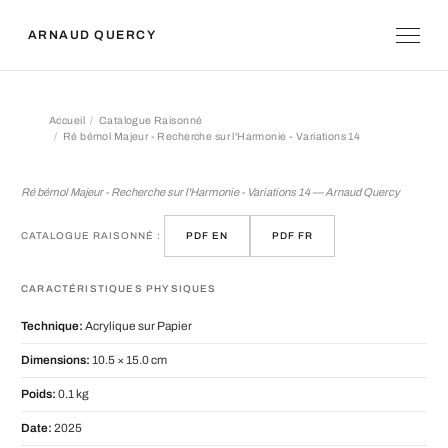
ARNAUD QUERCY
Accueil
Catalogue Raisonné
Ré bémol Majeur - Recherche sur l'Harmonie - Variations 14
Ré bémol Majeur - Recherche sur l'Ha
Ré bémol Majeur - Recherche sur l'Harmonie - Variations 14 — Arnaud Quercy
CATALOGUE RAISONNÉ :
PDF EN
PDF FR
CARACTÉRISTIQUES PHYSIQUES
Technique:
Acrylique sur Papier
Dimensions:
10.5 × 15.0 cm
Poids:
0.1 kg
Date:
2025