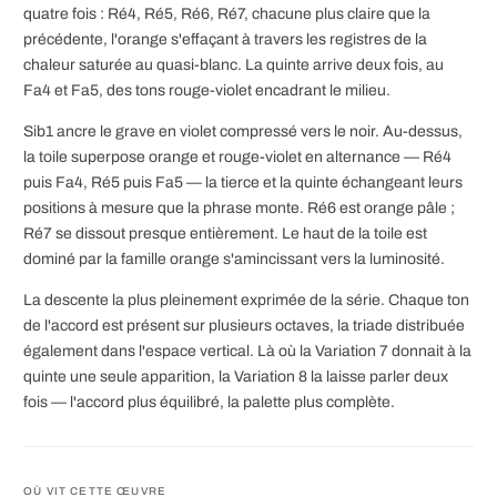
quatre fois : Ré4, Ré5, Ré6, Ré7, chacune plus claire que la
précédente, l'orange s'effaçant à travers les registres de la
chaleur saturée au quasi-blanc. La quinte arrive deux fois, au
Fa4 et Fa5, des tons rouge-violet encadrant le milieu.
Sib1 ancre le grave en violet compressé vers le noir. Au-dessus,
la toile superpose orange et rouge-violet en alternance — Ré4
puis Fa4, Ré5 puis Fa5 — la tierce et la quinte échangeant leurs
positions à mesure que la phrase monte. Ré6 est orange pâle ;
Ré7 se dissout presque entièrement. Le haut de la toile est
dominé par la famille orange s'amincissant vers la luminosité.
La descente la plus pleinement exprimée de la série. Chaque ton
de l'accord est présent sur plusieurs octaves, la triade distribuée
également dans l'espace vertical. Là où la Variation 7 donnait à la
quinte une seule apparition, la Variation 8 la laisse parler deux
fois — l'accord plus équilibré, la palette plus complète.
OÙ VIT CETTE ŒUVRE