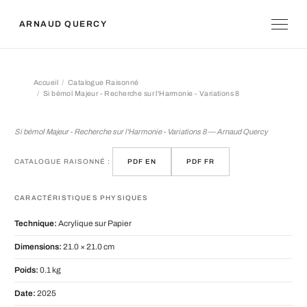
ARNAUD QUERCY
Accueil
Catalogue Raisonné
Si bémol Majeur - Recherche sur l'Harmonie - Variations 8
Si bémol Majeur - Recherche sur l'Har
Si bémol Majeur - Recherche sur l'Harmonie - Variations 8 — Arnaud Quercy
CATALOGUE RAISONNÉ :
PDF EN
PDF FR
CARACTÉRISTIQUES PHYSIQUES
Technique:
Acrylique sur Papier
Dimensions:
21.0 × 21.0 cm
Poids:
0.1 kg
Date:
2025