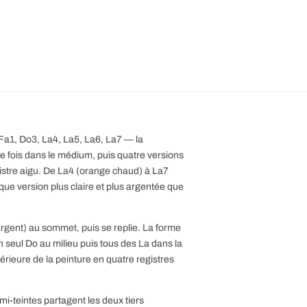
Fa1, Do3, La4, La5, La6, La7 — la
e fois dans le médium, puis quatre versions
gistre aigu. De La4 (orange chaud) à La7
que version plus claire et plus argentée que
argent) au sommet, puis se replie. La forme
un seul Do au milieu puis tous des La dans la
érieure de la peinture en quatre registres
mi-teintes partagent les deux tiers