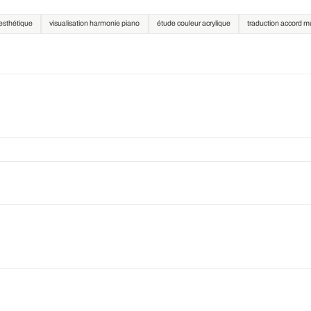
nesthétique
visualisation harmonie piano
étude couleur acrylique
traduction accord m