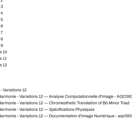
 2
 3
 4
 5
 6
 7
 8
 9
s 10
s 11
s 12
- Variations 12
'Harmonie - Variations 12 — Analyse Computationnelle d'Image - AQC09
armonie - Variations 12 — Chromesthetic Translation of Bb Minor Triad
armonie - Variations 12 — Spécifications Physiques
'Harmonie - Variations 12 — Documentation d'Image Numérique - aqc0