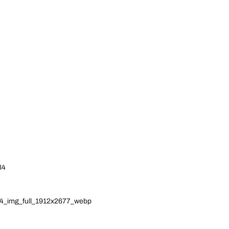
34
934_img_full_1912x2677_webp