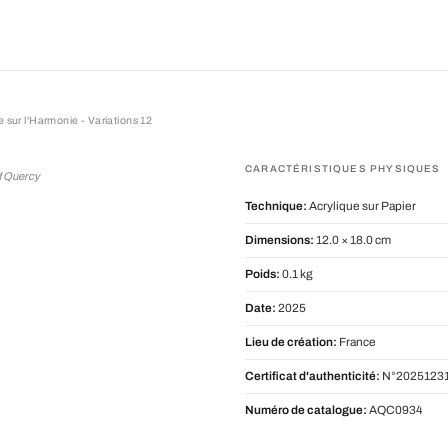
 sur l'Harmonie - Variations 12
l'Harmonie - Variations 12
CARACTÉRISTIQUES PHYSIQUES
d Quercy
Technique:
Acrylique sur Papier
Dimensions:
12.0 × 18.0 cm
Poids:
0.1 kg
Date:
2025
Lieu de création:
France
Certificat d'authenticité:
N°20251231
Numéro de catalogue:
AQC0934