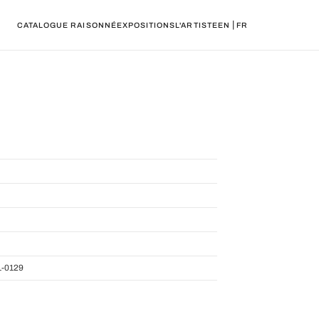
|
CATALOGUE RAISONNÉ
EXPOSITIONS
L'ARTISTE
EN
FR
-0129