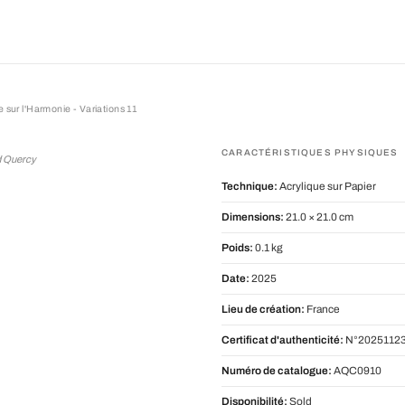
 sur l'Harmonie - Variations 11
l'Harmonie - Variations 11
CARACTÉRISTIQUES PHYSIQUES
d Quercy
Technique:
Acrylique sur Papier
Dimensions:
21.0 × 21.0 cm
Poids:
0.1 kg
Date:
2025
Lieu de création:
France
Certificat d'authenticité:
N°20251123
Numéro de catalogue:
AQC0910
Disponibilité:
Sold