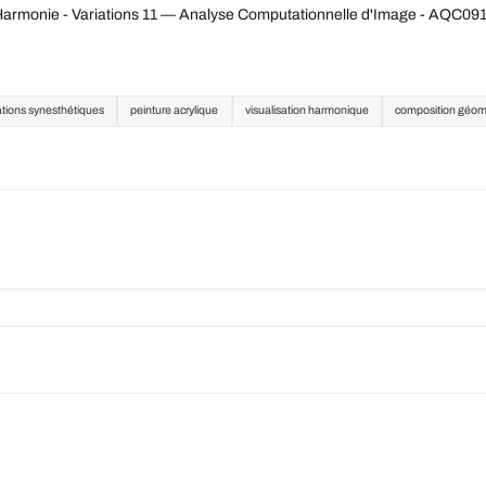
Harmonie - Variations 11 — Analyse Computationnelle d'Image - AQC09
ations synesthétiques
peinture acrylique
visualisation harmonique
composition géom