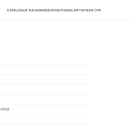
|
CATALOGUE RAISONNÉ
EXPOSITIONS
L'ARTISTE
EN
FR
-0112