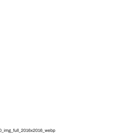
910_img_full_2016x2016_webp