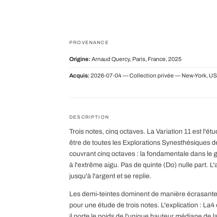
PROVENANCE
Origine:
Arnaud Quercy, Paris, France, 2025
Acquis:
2026-07-04 — Collection privée — New-York, US
DESCRIPTION
Trois notes, cinq octaves. La Variation 11 est l'ét
être de toutes les Explorations Synesthésiques d
couvrant cinq octaves : la fondamentale dans le gra
à l'extrême aigu. Pas de quinte (Do) nulle part. 
jusqu'à l'argent et se replie.
Les demi-teintes dominent de manière écrasante
pour une étude de trois notes. L'explication : La4 
il porte le poids de l'unique hauteur médiane de 