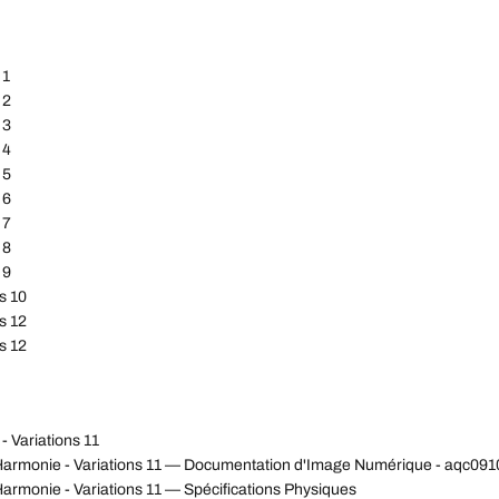
 1
 2
 3
 4
 5
 6
 7
 8
 9
s 10
s 12
s 12
- Variations 11
'Harmonie - Variations 11 — Documentation d'Image Numérique - aqc0
armonie - Variations 11 — Spécifications Physiques