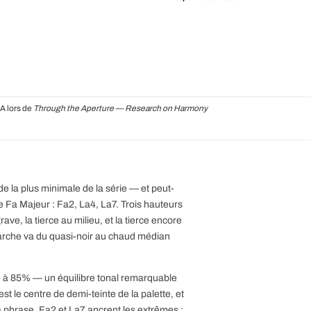
A lors de
Through the Aperture — Research on Harmony
ude la plus minimale de la série — et peut-
e Fa Majeur : Fa2, La4, La7. Trois hauteurs
ve, la tierce au milieu, et la tierce encore
L'arche va du quasi-noir au chaud médian
 à 85% — un équilibre tonal remarquable
est le centre de demi-teinte de la palette, et
la phrase. Fa2 et La7 ancrent les extrêmes ;