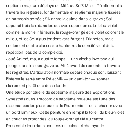
septième majeure déployé du Mi♭1 au Sol7. Mi♭ et Ré alternent à
travers les registres, fondamentale et septième majeure tissées
en harmonie serrée ; Si♭ ancre la quinte dans le grave ; Sol
apparaît trois fois dans les octaves supérieures. Le bleu-violet
domine la moitié inférieure, le rouge-orangé et le violet colorent le
milieu, et les Sol aigus tendent vers l'argent. Dix notes, mais
seulement quatre classes de hauteurs : la densité vient de la
répétition, pas de la complexité.
Joué Animé, mp, à quatre temps — une cloche inversée qui
plonge dans le sous-grave au Mi♭1 avant de remonter à travers
les registres. L'articulation normale sépare chaque son, laissant
l'intervalle serré entre Ré et Mi♭ — un demi-ton — sonner
clairement plutôt que de se fondre.
Une étude ponctuelle de septième majeure des Explorations
Synesthésiques. L'accord de septième majeure est l'une des
dissonances les plus douces de l'harmonie — de la chaleur avec
un bord lumineux. Cette peinture en remplit la toile : du bleu-violet
en couches profondes, du rouge-orangé filé au centre,
l'ensemble tenu dans une tension calme et chatoyante.