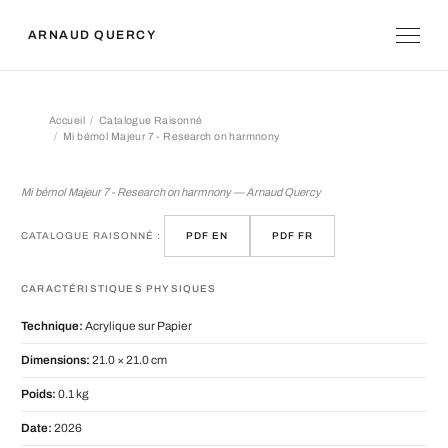
ARNAUD QUERCY
Accueil
Catalogue Raisonné
Mi bémol Majeur 7 - Research on harmnony
Mi bémol Majeur 7 - Research on ha
Mi bémol Majeur 7 - Research on harmnony — Arnaud Quercy
CATALOGUE RAISONNÉ :
PDF EN
PDF FR
CARACTÉRISTIQUES PHYSIQUES
Technique:
Acrylique sur Papier
Dimensions:
21.0 × 21.0 cm
Poids:
0.1 kg
Date:
2026