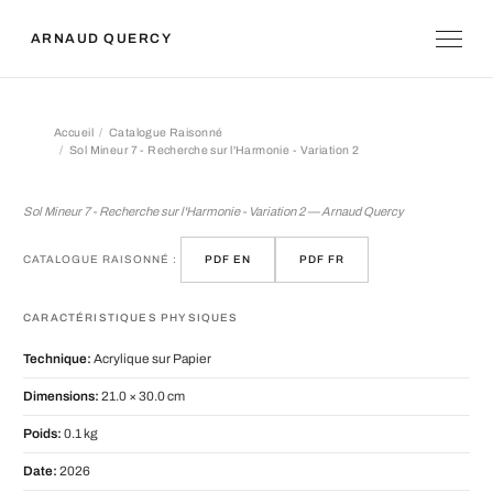
ARNAUD QUERCY
Accueil
Catalogue Raisonné
Sol Mineur 7 - Recherche sur l'Harmonie - Variation 2
Sol Mineur 7 - Recherche sur l'Harmon
Sol Mineur 7 - Recherche sur l'Harmonie - Variation 2 — Arnaud Quercy
CATALOGUE RAISONNÉ :
PDF EN
PDF FR
CARACTÉRISTIQUES PHYSIQUES
Technique:
Acrylique sur Papier
Dimensions:
21.0 × 30.0 cm
Poids:
0.1 kg
Date:
2026