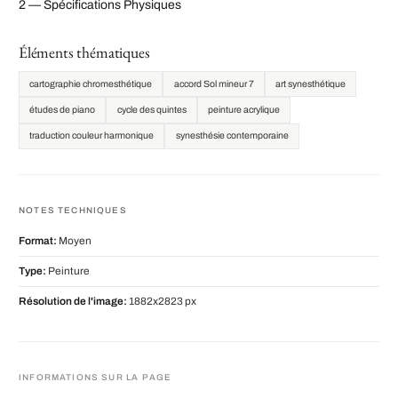
2 — Spécifications Physiques
Éléments thématiques
cartographie chromesthétique
accord Sol mineur 7
art synesthétique
études de piano
cycle des quintes
peinture acrylique
traduction couleur harmonique
synesthésie contemporaine
NOTES TECHNIQUES
Format:
Moyen
Type:
Peinture
Résolution de l'image:
1882x2823 px
INFORMATIONS SUR LA PAGE