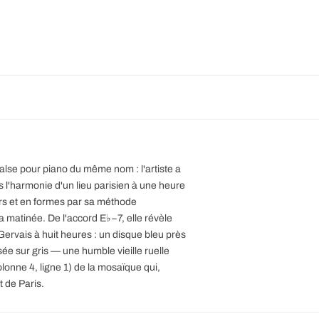
alse pour piano du même nom : l'artiste a
l'harmonie d'un lieu parisien à une heure
rs et en formes par sa méthode
 matinée. De l'accord E♭−7, elle révèle
t-Gervais à huit heures : un disque bleu près
ée sur gris — une humble vieille ruelle
lonne 4, ligne 1) de la mosaïque qui,
 de Paris.