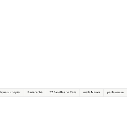
lique sur papier
Paris caché
72 Facettes de Paris
ruelle Marais
petite œuvre