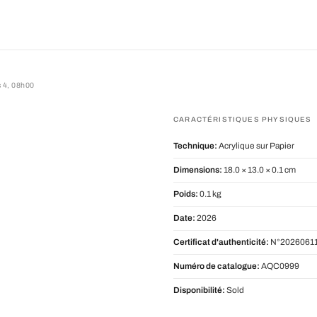
s 4, 08h00
08h00
CARACTÉRISTIQUES PHYSIQUES
Technique:
Acrylique sur Papier
Dimensions:
18.0 × 13.0 × 0.1 cm
Poids:
0.1 kg
Date:
2026
Certificat d'authenticité:
N°20260611
Numéro de catalogue:
AQC0999
Disponibilité:
Sold