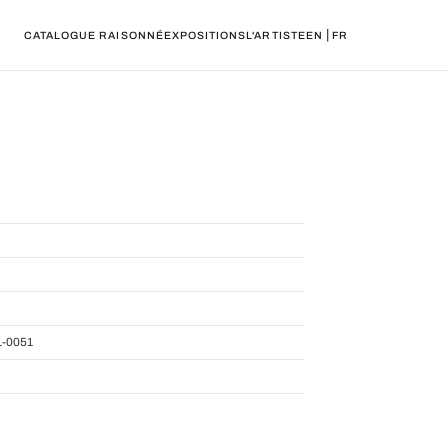
|
CATALOGUE RAISONNÉ
EXPOSITIONS
L'ARTISTE
EN
FR
-0051