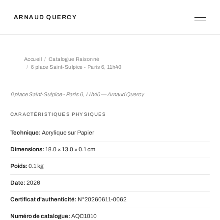
ARNAUD QUERCY
Accueil
Catalogue Raisonné
6 place Saint-Sulpice - Paris 6, 11h40
6 place Saint-Sulpice - Paris 6, 11h40
6 place Saint-Sulpice - Paris 6, 11h40 — Arnaud Quercy
CARACTÉRISTIQUES PHYSIQUES
Technique:
Acrylique sur Papier
Dimensions:
18.0 × 13.0 × 0.1 cm
Poids:
0.1 kg
Date:
2026
Certificat d'authenticité:
N°20260611-0062
Numéro de catalogue:
AQC1010