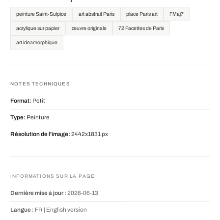
peinture Saint-Sulpice
art abstrait Paris
place Paris art
FMaj7
acrylique sur papier
œuvre originale
72 Facettes de Paris
art ideamorphique
NOTES TECHNIQUES
Format:
Petit
Type:
Peinture
Résolution de l'image:
2442x1831 px
INFORMATIONS SUR LA PAGE
Dernière mise à jour :
2026-06-13
Langue :
FR |
English version