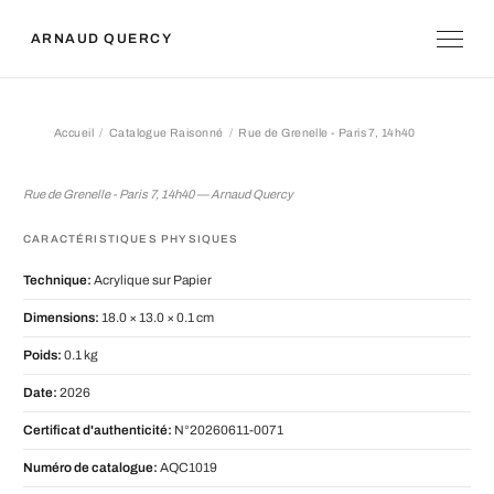
ARNAUD QUERCY
Accueil
Catalogue Raisonné
Rue de Grenelle - Paris 7, 14h40
Rue de Grenelle - Paris 7, 14h40
Rue de Grenelle - Paris 7, 14h40 — Arnaud Quercy
CARACTÉRISTIQUES PHYSIQUES
Technique:
Acrylique sur Papier
Dimensions:
18.0 × 13.0 × 0.1 cm
Poids:
0.1 kg
Date:
2026
Certificat d'authenticité:
N°20260611-0071
Numéro de catalogue:
AQC1019