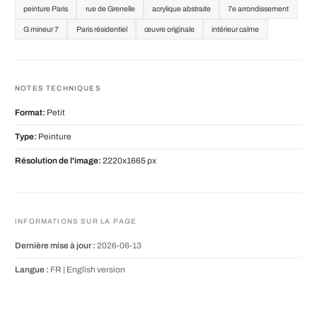
peinture Paris
rue de Grenelle
acrylique abstraite
7e arrondissement
G mineur 7
Paris résidentiel
œuvre originale
intérieur calme
NOTES TECHNIQUES
Format:
Petit
Type:
Peinture
Résolution de l'image:
2220x1665 px
INFORMATIONS SUR LA PAGE
Dernière mise à jour :
2026-06-13
Langue :
FR |
English version