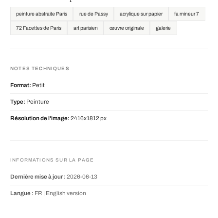
peinture abstraite Paris
rue de Passy
acrylique sur papier
fa mineur 7
72 Facettes de Paris
art parisien
œuvre originale
galerie
NOTES TECHNIQUES
Format:
Petit
Type:
Peinture
Résolution de l'image:
2416x1812 px
INFORMATIONS SUR LA PAGE
Dernière mise à jour :
2026-06-13
Langue :
FR |
English version