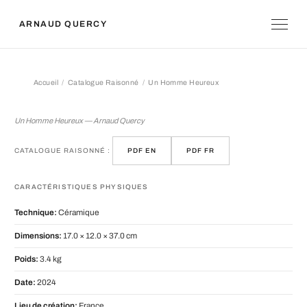
ARNAUD QUERCY
Accueil
Catalogue Raisonné
Un Homme Heureux
Un Homme Heureux
Un Homme Heureux — Arnaud Quercy
CATALOGUE RAISONNÉ :
PDF EN
PDF FR
CARACTÉRISTIQUES PHYSIQUES
Technique:
Céramique
Dimensions:
17.0 × 12.0 × 37.0 cm
Poids:
3.4 kg
Date:
2024
Lieu de création:
France