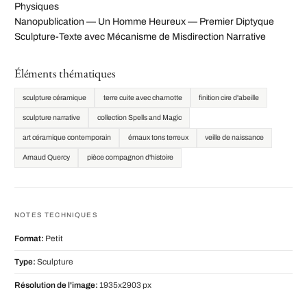
Physiques
Nanopublication — Un Homme Heureux — Premier Diptyque
Sculpture-Texte avec Mécanisme de Misdirection Narrative
Éléments thématiques
sculpture céramique
terre cuite avec chamotte
finition cire d'abeille
sculpture narrative
collection Spells and Magic
art céramique contemporain
émaux tons terreux
veille de naissance
Arnaud Quercy
pièce compagnon d'histoire
NOTES TECHNIQUES
Format:
Petit
Type:
Sculpture
Résolution de l'image:
1935x2903 px