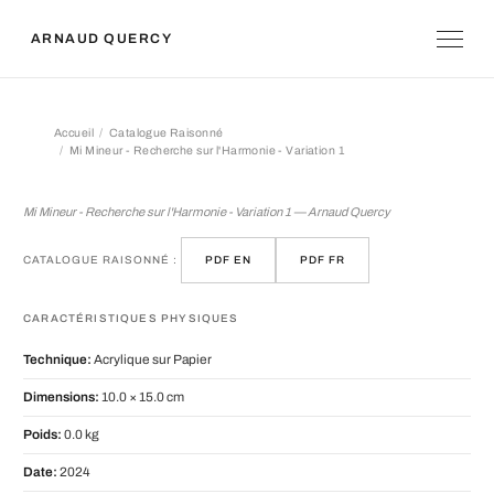
ARNAUD QUERCY
Accueil
Catalogue Raisonné
Mi Mineur - Recherche sur l'Harmonie - Variation 1
Mi Mineur - Recherche sur l'Harmonie 
Mi Mineur - Recherche sur l'Harmonie - Variation 1 — Arnaud Quercy
CATALOGUE RAISONNÉ :
PDF EN
PDF FR
CARACTÉRISTIQUES PHYSIQUES
Technique:
Acrylique sur Papier
Dimensions:
10.0 × 15.0 cm
Poids:
0.0 kg
Date:
2024