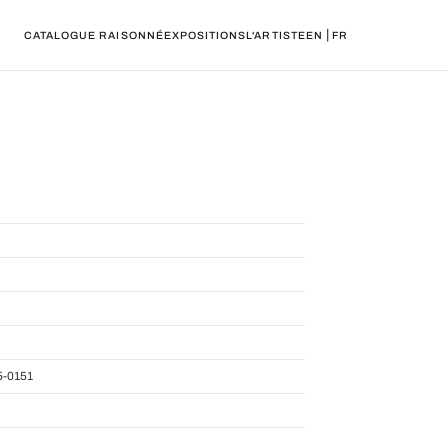
|
CATALOGUE RAISONNÉ
EXPOSITIONS
L'ARTISTE
EN
FR
-0151