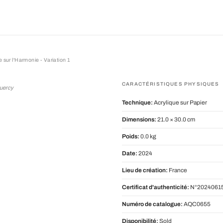
 sur l'Harmonie - Variation 1
l'Harmonie - Variation 1
CARACTÉRISTIQUES PHYSIQUES
Quercy
Technique:
Acrylique sur Papier
Dimensions:
21.0 × 30.0 cm
Poids:
0.0 kg
Date:
2024
Lieu de création:
France
Certificat d'authenticité:
N°20240615
Numéro de catalogue:
AQC0655
Disponibilité:
Sold