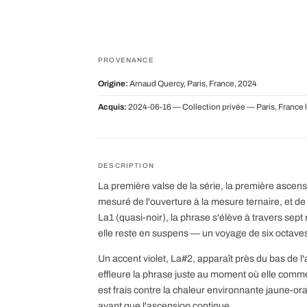
PROVENANCE
Origine:
Arnaud Quercy, Paris, France, 2024
Acquis:
2024-06-16 — Collection privée — Paris, France 
DESCRIPTION
La première valse de la série, la première ascen
mesuré de l'ouverture à la mesure ternaire, et d
La1 (quasi-noir), la phrase s'élève à travers sep
elle reste en suspens — un voyage de six octave
Un accent violet, La#2, apparaît près du bas de 
effleure la phrase juste au moment où elle comme
est frais contre la chaleur environnante jaune-o
avant que l'ascension continue.