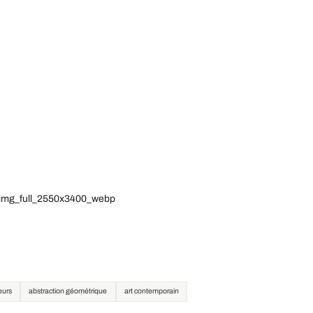
5_img_full_2550x3400_webp
eurs
abstraction géométrique
art contemporain