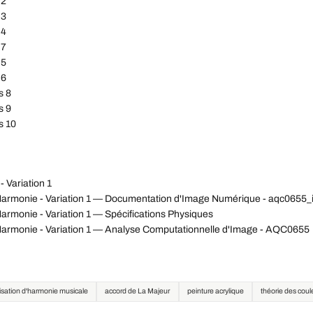
 2
 3
 4
 7
 5
 6
s 8
s 9
s 10
 Variation 1
'Harmonie - Variation 1 — Documentation d'Image Numérique - aqc065
armonie - Variation 1 — Spécifications Physiques
Harmonie - Variation 1 — Analyse Computationnelle d'Image - AQC0655
lisation d'harmonie musicale
accord de La Majeur
peinture acrylique
théorie des coul