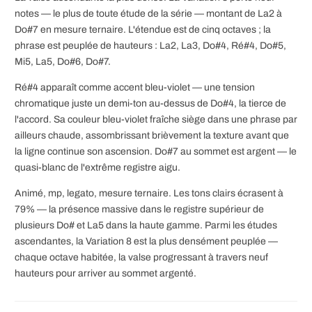
notes — le plus de toute étude de la série — montant de La2 à
Do#7 en mesure ternaire. L'étendue est de cinq octaves ; la
phrase est peuplée de hauteurs : La2, La3, Do#4, Ré#4, Do#5,
Mi5, La5, Do#6, Do#7.
Ré#4 apparaît comme accent bleu-violet — une tension
chromatique juste un demi-ton au-dessus de Do#4, la tierce de
l'accord. Sa couleur bleu-violet fraîche siège dans une phrase par
ailleurs chaude, assombrissant brièvement la texture avant que
la ligne continue son ascension. Do#7 au sommet est argent — le
quasi-blanc de l'extrême registre aigu.
Animé, mp, legato, mesure ternaire. Les tons clairs écrasent à
79% — la présence massive dans le registre supérieur de
plusieurs Do# et La5 dans la haute gamme. Parmi les études
ascendantes, la Variation 8 est la plus densément peuplée —
chaque octave habitée, la valse progressant à travers neuf
hauteurs pour arriver au sommet argenté.