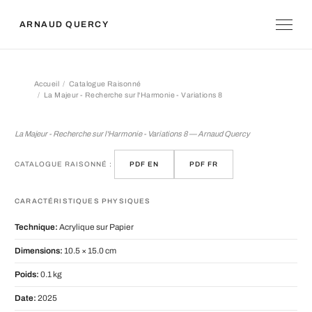
ARNAUD QUERCY
Accueil
Catalogue Raisonné
La Majeur - Recherche sur l'Harmonie - Variations 8
La Majeur - Recherche sur l'Harmonie 
La Majeur - Recherche sur l'Harmonie - Variations 8 — Arnaud Quercy
CATALOGUE RAISONNÉ :
PDF EN
PDF FR
CARACTÉRISTIQUES PHYSIQUES
Technique:
Acrylique sur Papier
Dimensions:
10.5 × 15.0 cm
Poids:
0.1 kg
Date:
2025